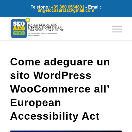
Telefono:
+39 380 6564691
- Email:
angelocasarcia@gmail.com
Come adeguare un
sito WordPress
WooCommerce all’
European
Accessibility Act