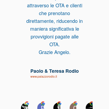
attraverso le OTA e clienti
che prenotano
direttamente, riducendo in
maniera significativa le
provvigioni pagate alle
OTA.
Grazie Angelo.
Paolo & Teresa Rodio
www.palazzorodio.it
jOker -
Pietro Bartoli
Emilio Procopio
Odraccir Inang
Pinco