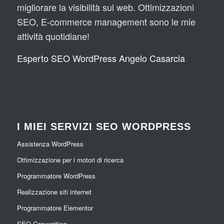
migliorare la visibilità sul web. Ottimizzazioni
diffi
.
cile 
SEO, E-commerce management sono le mie
e 
attività quotidiane!
artic
olat
Esperto SEO WordPress Angelo Casarcia
o, 
orm
ai 
un 
mar
I MIEI SERVIZI SEO WORDPRESS
chio 
vent
Assistenza WordPress
enn
Ottimizzazione per i motori di ricerca
ale) 
che 
Programmatore WordPress
non 
Realizzazione siti internet
pub
Programmatore Elementor
blici
zzo 
SEO Copywriting