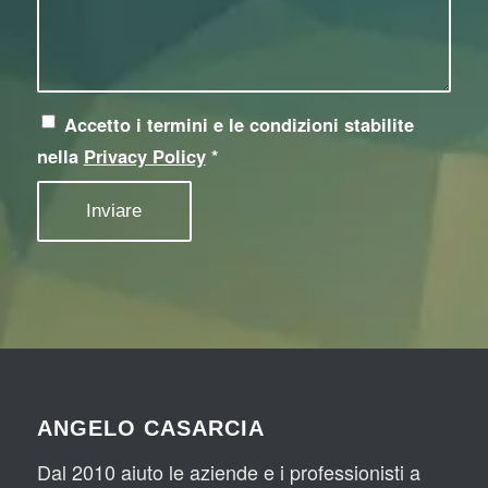
ey!
opr
dei 
Han
oco
pro
no 
pio.i
ble
ese
t
mi. 
guit
Molt
Lo 
Accetto i termini e le condizioni stabilite
o un 
o 
con
nella
Privacy Policy
*
Res
sod
sigli
tylin
disf
o!!
g 
atto, 
del 
coll
nost
abo
ro 
rere
e-
mo 
co
anc
mm
ora 
erc
su 
e 
altri 
ANGELO CASARCIA
(mo
pro
Dal 2010 aiuto le aziende e i professionisti a
lto 
getti