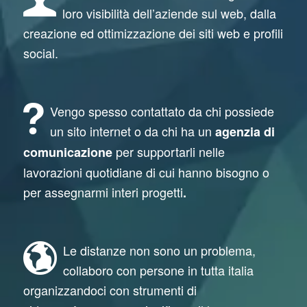
gia' 
pri
che 
mio 
loro visibilità dell’aziende sul web, dalla
dal 
me 
me
sito 
creazione ed ottimizzazione dei siti web e profili
pri
posi
se 
che 
social.
mo 
zion
fa 
non 
inco
i il 
per 
sap
ntro 
sito 
seg
evo 
tutti 
di 
uire 
risol
Vengo spesso contattato da chi possiede
si 
Ang
il 
ver
un sito internet o da chi ha un
agenzia di
son
elo. 
nost
e. 
per supportarli nelle
comunicazione
o 
SE
ro 
Dur
lavorazioni quotidiane di cui hanno bisogno o
mo
O 
e-
ante 
per assegnarmi interi progetti
.
stra
pow
co
la 
ti 
er! 
mm
con
cor
Gli 
erc
sule
diali 
ho 
e , 
nza 
Le distanze non sono un problema,
e 
affid
stia
si è 
collaboro con persone in tutta italia
co
ato 
mo 
mo
organizzandoci con strumenti di
mp
la 
risc
stra
eten
reali
ontr
to 