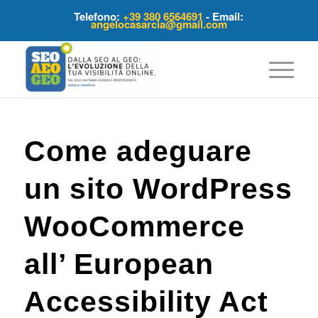
Telefono:
+39 380 6564691
- Email:
angelocasarcia@gmail.com
Come adeguare
un sito WordPress
WooCommerce
all’ European
Accessibility Act