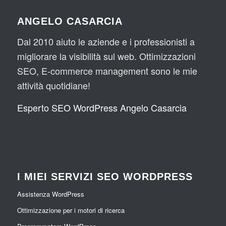
suo 
ntar
con 
ni 
ANGELO CASARCIA
staff 
e 
Ang
iner
sul 
tra 
elo 
enti 
Dal 2010 aiuto le aziende e i professionisti a
web 
le 
qual
al 
migliorare la visibilità sul web. Ottimizzazioni
gia' 
pri
che 
mio 
dal 
me 
me
sito 
SEO, E-commerce management sono le mie
pri
posi
se 
che 
attività quotidiane!
mo 
zion
fa 
non 
inco
i il 
per 
sap
Esperto SEO WordPress Angelo Casarcia
ntro 
sito 
seg
evo 
tutti 
di 
uire 
risol
si 
Ang
il 
ver
son
elo. 
nost
e. 
o 
SE
ro 
Dur
I MIEI SERVIZI SEO WORDPRESS
mo
O 
e-
ante 
stra
pow
co
la 
Assistenza WordPress
ti 
er! 
mm
con
Ottimizzazione per i motori di ricerca
cor
Gli 
erc
sule