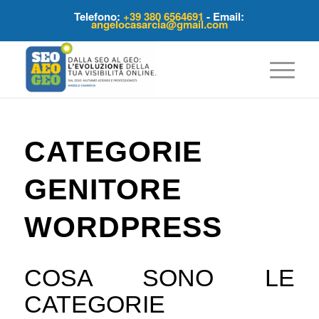
Telefono:
+39 380 6564691
- Email:
angelocasarcia@gmail.com
ha
o:
CATEGORIE
GENITORE
WORDPRESS
COSA SONO LE
CATEGORIE