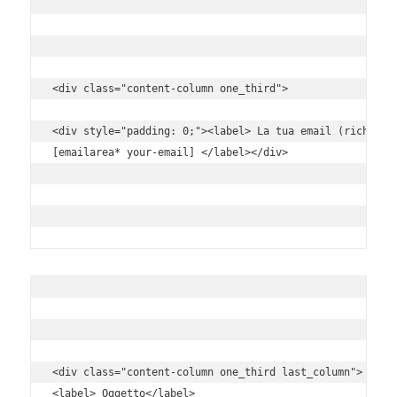
<div class="content-column one_third">

<div style="padding: 0;"><label> La tua email (richiesto
[emailarea* your-email] </label></div>

<div class="content-column one_third last_column">

<label> Oggetto</label>
