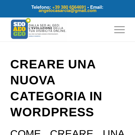
Telefono:
+39 380 6564691
- Email:
angelocasarcia@gmail.com
ha
o:
CREARE UNA
NUOVA
CATEGORIA IN
WORDPRESS
COME CREARE UNA