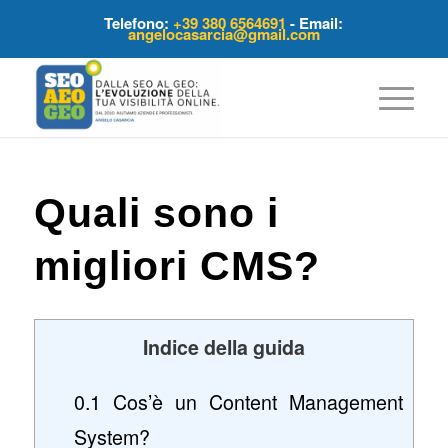
Telefono:
+39 380 6564691
- Email:
angelocasarcia@gmail.com
Quali sono i
migliori CMS?
Indice della guida
0.1
Cos’è un Content Management
System?