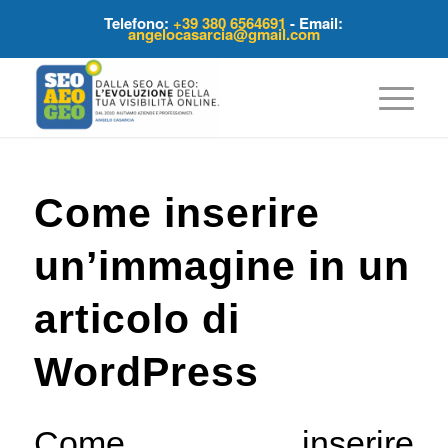
Telefono:
+39 380 6564691
- Email:
angelocasarcia@gmail.com
ha
o:
Come inserire
un’immagine in un
articolo di
WordPress
Come inserire