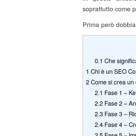
soprattutto come p
Prima però dobbia
0.1
Che signifi
1
Chi è un SEO Co
2
Come si crea un 
2.1
Fase 1 – Ke
2.2
Fase 2 – An
2.3
Fase 3 – Ri
2.4
Fase 4 – Cre
2.5
Fase 5 – Imp