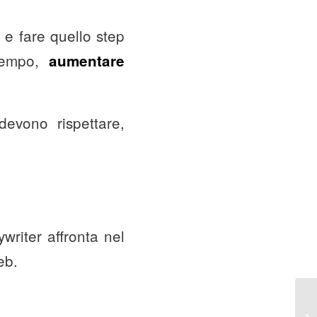
i e fare quello step
tempo,
aumentare
devono rispettare,
riter affronta nel
eb.