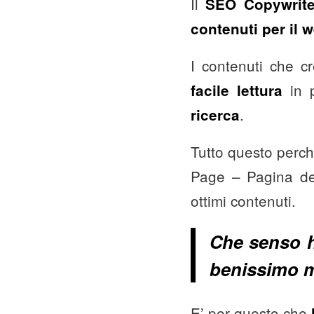
Il
SEO Copywrite
contenuti per il 
I contenuti che c
in 
facile lettura
.
ricerca
Tutto questo perch
Page – Pagina dei 
ottimi contenuti.
Che senso ha
benissimo m
E’ per questo che