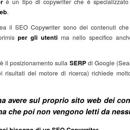
è un tipo di copywriter che è specializzat
r
.
web
rea il SEO Copywriter sono dei contenuti ch
primis
ma nello specifico anc
per gli utenti
è il posizionamento sulla
di Google (Sea
SERP
risultati del motore di ricerca) richiede mol
 avere sul proprio sito web dei cont
a che poi non vengono letti da nes
.
hai bisogno di un SEO Copywriter