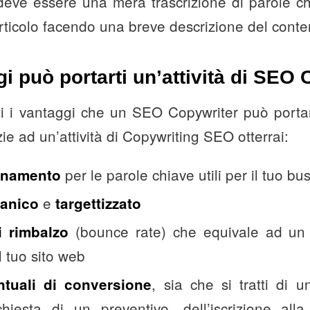
deve essere una mera trascrizione di parole c
articolo facendo una breve descrizione del conten
i può portarti un’attività di SEO
i i vantaggi che un SEO Copywriter può porta
zie ad un’attività di Copywriting SEO otterrai:
per le parole chiave utili per il tuo bu
ionamento
e
ganico
targettizzato
(bounce rate) che equivale ad un
i rimbalzo
 tuo sito web
, sia che si tratti di 
ntuali di conversione
chiesta di un preventivo, dell’iscrizione all