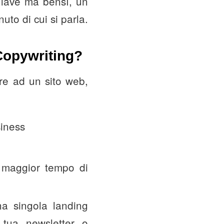
hiave ma bensì, un
uto di cui si parla.
 Copywriting?
re ad un sito web,
siness
 maggior tempo di
una singola landing
a tua newsletter o