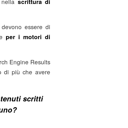
o nella
scrittura di
e devono essere di
he
per i motori di
rch Engine Results
to di più che avere
enuti scritti
suno?