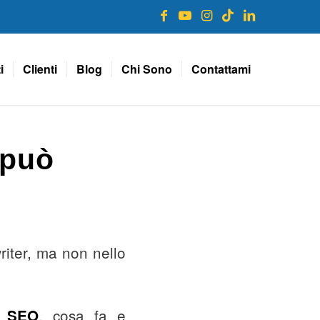
i
Clienti
Blog
Chi Sono
Contattami
 può
riter, ma non nello
, cosa fa e
r SEO