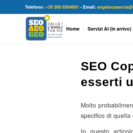
Telefono:
+39 380 6564691
- Email:
angelocasarcia@
Home
Servizi AI (in arrivo)
SEO Copy
esserti u
Molto probabilment
specifico di quella
In questo artic