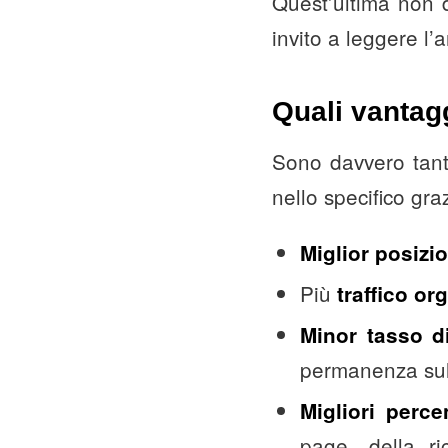
Quest’ultima non 
invito a leggere l’
Quali vantagg
Sono davvero tant
nello specifico gra
Miglior posiz
Più
traffico or
Minor tasso d
permanenza sul
Migliori perce
page, della ri