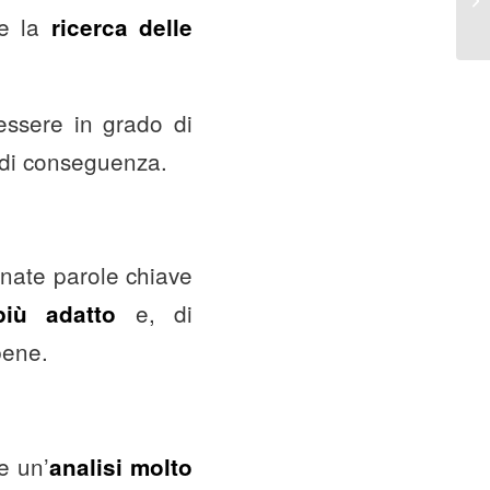
e la
ricerca delle
essere in grado di
e di conseguenza.
nate parole chiave
e, di
iù adatto
bene.
e un’
analisi molto