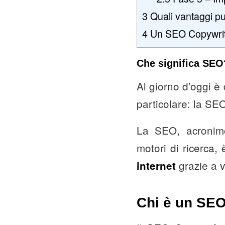
3
Quali vantaggi pu
4
Un SEO Copywrite
Che significa SEO
Al giorno d’oggi è d
particolare: la SE
La SEO, acroni
motori di ricerca,
grazie a va
internet
Chi è un SEO