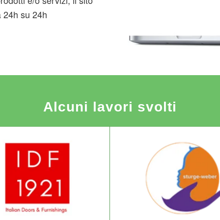
dotti e/o servizi, il sito
da 24h su 24h
Alcuni lavori svolti