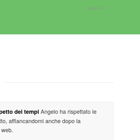
Pagina 1 di 2
e
Angelo ha rispettato le
petto dei tempi
tto, affiancandomi anche dopo la
o web.