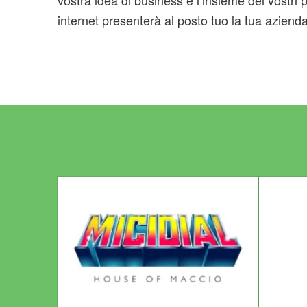
vostra idea di business e l’insieme dei vostri pro
internet presenterà al posto tuo la tua azien