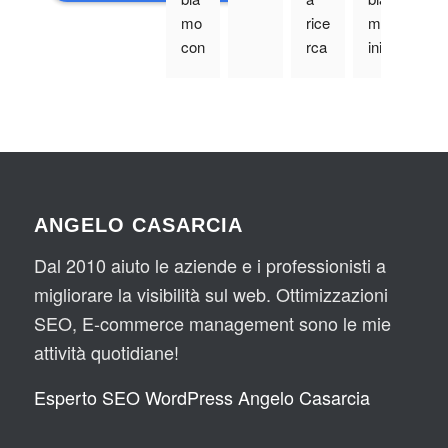
mo 
rice
mo 
si
con
rca 
iniz
na
osc
sul 
iato 
e e
iuto 
we
a 
di
An
b 
coll
po
gel
ed 
abo
ibil
o 
ecc
rar
e
ed 
o 
e 
il 
spu
con 
ANGELO CASARCIA
suo 
nta
An
staf
re 
gel
Dal 2010 aiuto le aziende e i professionisti a
f 
tra 
o 
migliorare la visibilità sul web. Ottimizzazioni
sul 
le 
qua
SEO, E-commerce management sono le mie
we
pri
lch
attività quotidiane!
b 
me 
e 
gia' 
pos
me
Esperto SEO WordPress Angelo Casarcia
dal 
izio
se 
pri
ni il 
fa 