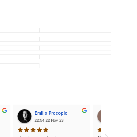
Emilio Procopio
Odraccir I
22:54 22 Nov 23
04:17 18 Oc