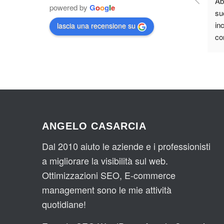
Ab
powered by
G
o
o
g
l
e
suo
inc
lascia una recensione su
cor
che
all
Ha
no
e 
ve
qu
ANGELO CASARCIA
vas
se
Dal 2010 aiuto le aziende e i professionisti
Ca
a migliorare la visibilità sul web.
Da
Ottimizzazioni SEO, E-commerce
no
management sono le mie attività
tut
quotidiane!
po
Gr