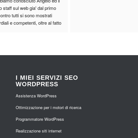
biamo conosciuto Angelo ed il 
 staff sul web gia' dal primo 
ontro tutti si sono mostrati 
diali e competenti, oltre al fatto 
 nei loro uffici sembra di stare 
a Silicon Valley!
nno eseguito un Restyling del 
stro e-commerce (molto difficile 
articolato, ormai un marchio 
ntennale) che non pubblicizzo 
i per ovvi motivi, ma dopo una 
I MIEI SERVIZI SEO
ta ricerca e un' attenta 
WORDPRESS
lezione abbiamo scelto Angelo 
Assistenza WordPress
sarcia.
 webmaster e creatore del 
Ottimizzazione per i motori di ricerca
stro sito posso dire a nome di 
to il nostro staff che non 
Programmatore WordPress
tevamo trovare di meglio.
Realizzazione siti internet
azie di tutto Angelo insieme al 