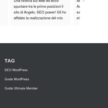
Una ricerca sul web ed ecco 
Abbiamo iniziato a c
spuntare tra le prime posizioni il 
Angelo qualche mese
sito di Angelo. SEO power! Gli ho 
seguire il nostro e-
affidato la realizzazione del mio 
stiamo riscontrando i
sito web e che dire? Valutate voi... 
professionista prepa
www.emilioprocopio.it
disponibile.
Molto soddisfatto, collaboreremo 
ancora su altri progetti.
TAG
SEO WordPress
Guida WordPress
Guida Ultimate Member