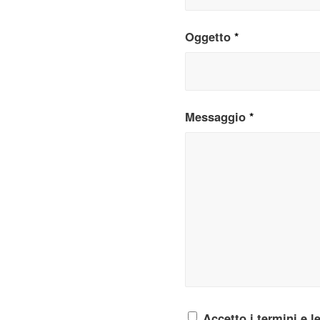
Oggetto
*
Messaggio
*
Accetto i termini e l