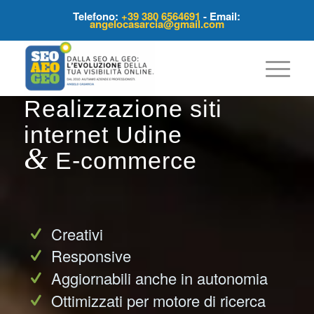
Telefono:
+39 380 6564691
- Email:
angelocasarcia@gmail.com
Realizzazione siti
internet Udine
&
E-commerce
Creativi
Responsive
Aggiornabili anche in autonomia
Ottimizzati per motore di ricerca