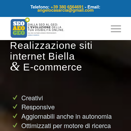
Telefono:
+39 380 6564691
- Email:
angelocasarcia@gmail.com
Realizzazione siti
internet Biella
&
E-commerce
Creativi
Responsive
Aggiornabili anche in autonomia
Ottimizzati per motore di ricerca