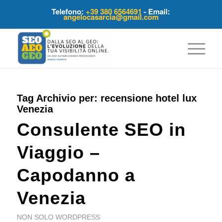
Telefono:
+39 380 6564691
- Email:
angelocasarcia@gmail.com
Tag Archivio per:
recensione hotel lux
Venezia
Consulente SEO in
Viaggio –
Capodanno a
Venezia
NON SOLO WORDPRESS