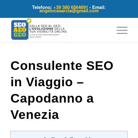
Telefono:
+39 380 6564691
- Email:
angelocasarcia@gmail.com
Consulente SEO
in Viaggio –
Capodanno a
Venezia