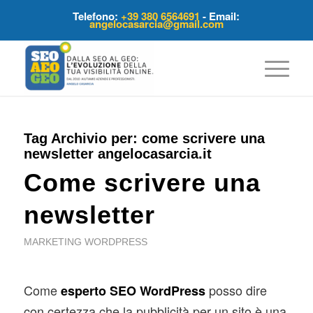
Telefono:
+39 380 6564691
- Email:
angelocasarcia@gmail.com
Tag Archivio per:
come scrivere una
newsletter angelocasarcia.it
Come scrivere una
newsletter
MARKETING WORDPRESS
Come
posso dire
esperto SEO WordPress
con certezza che la pubblicità per un sito è una