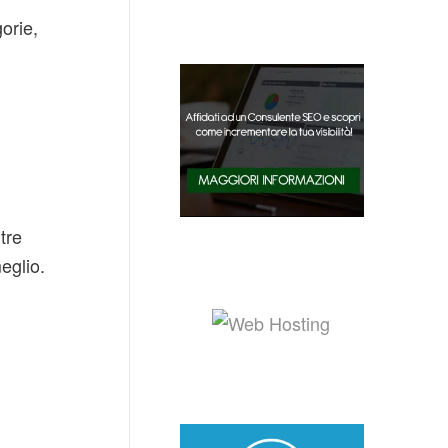
orie,
tre
meglio.