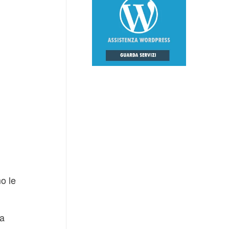
o le
 a