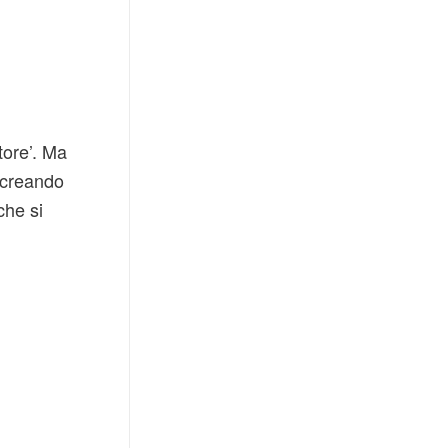
tore’. Ma
 creando
che si