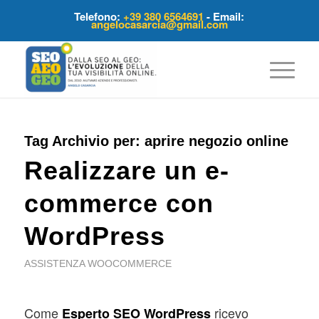
Telefono:
+39 380 6564691
- Email:
angelocasarcia@gmail.com
Tag Archivio per:
aprire negozio online
Realizzare un e-
commerce con
WordPress
ASSISTENZA WOOCOMMERCE
Come
ricevo
Esperto SEO WordPress