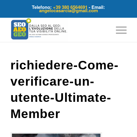
Telefono:
+39 380 6564691
- Email:
angelocasarcia@gmail.com
richiedere-Come-
verificare-un-
utente-Ultimate-
Member