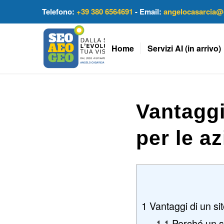
Telefono:
+39 380 6564691
- Email:
angelocasarcia@
Home
Servizi AI (in arrivo)
Vantaggi
per le a
1
Vantaggi di un si
1.1
Perché un si