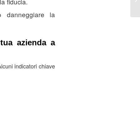
a fiducia.
re
ò danneggiare la
 tua azienda a
lcuni indicatori chiave