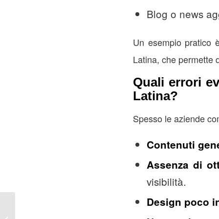
Blog o news agg
Un esempio pratico è 
Latina, che permette 
Quali errori e
Latina?
Spesso le aziende com
Contenuti gene
Assenza di ot
visibilità.
Design poco in
Confronto tra soluzioni di
realizzazione siti web a Latina: fai da