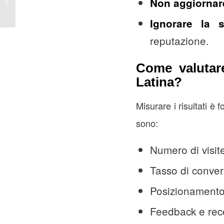
Non aggiornar
te vs pr...
Ignorare la s
reputazione.
Come valutare
Latina?
Misurare i risultati è
sono:
Numero di visit
Tasso di convers
Posizionamento 
Feedback e recen