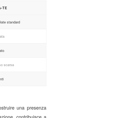
A-TE
late standard
ata
ato
so scarsa
nti
costruire una presenza
azione, contribuisce a