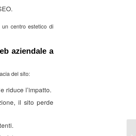
 SEO.
 un centro estetico di
web aziendale a
cia del sito:
e riduce l’impatto.
one, il sito perde
enti.
Pr