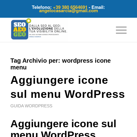
Telefono:
+39 380 6564691
- Email:
angelocasarcia@gmail.com
Tag Archivio per:
wordpress icone
menu
Aggiungere icone
sul menu WordPress
GUIDA WORDPRESS
Aggiungere icone sul
menu WordPress