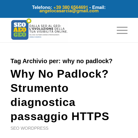
Telefono:
+39 380 6564691
- Email:
angelocasarcia@gmail.com
Tag Archivio per:
why no padlock?
Why No Padlock?
Strumento
diagnostica
passaggio HTTPS
SEO WORDPRESS