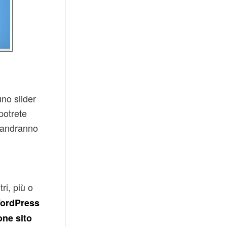
no slider
 potrete
e andranno
tri, più o
ordPress
one sito