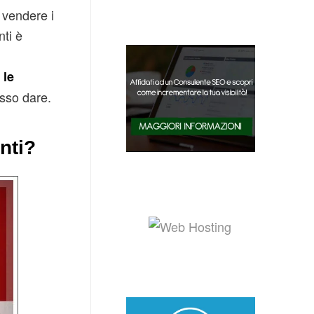
 vendere i
nti è
 le
osso dare.
nti?