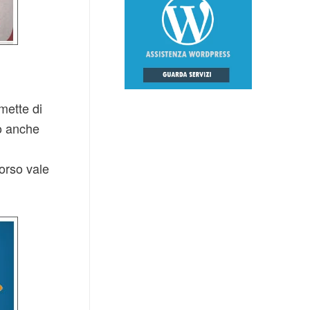
mette di
 o anche
orso vale