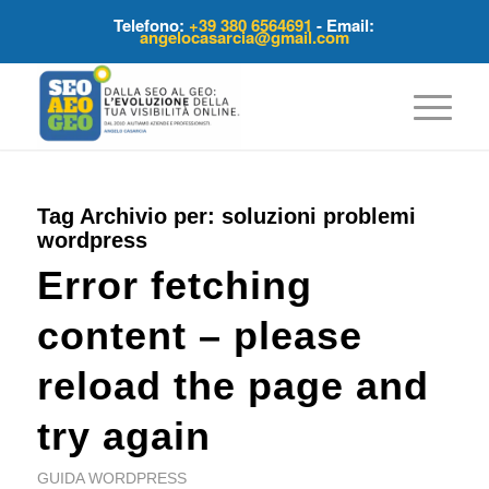
Telefono:
+39 380 6564691
- Email:
angelocasarcia@gmail.com
Tag Archivio per:
soluzioni problemi
wordpress
Error fetching
content – please
reload the page and
try again
GUIDA WORDPRESS