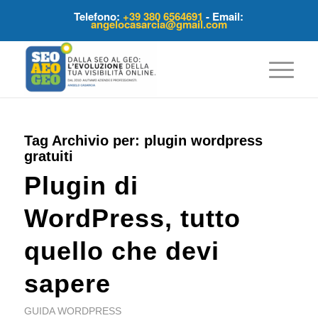
Telefono:
+39 380 6564691
- Email:
angelocasarcia@gmail.com
Tag Archivio per:
plugin wordpress
gratuiti
Plugin di
WordPress, tutto
quello che devi
sapere
GUIDA WORDPRESS