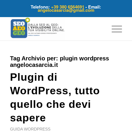
Telefono:
+39 380 6564691
- Email:
angelocasarcia@gmail.com
Tag Archivio per:
plugin wordpress
angelocasarcia.it
Plugin di
WordPress, tutto
quello che devi
sapere
GUIDA WORDPRESS