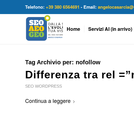
Telefono:
+39 380 6564691
- Email:
angelocasarcia@
Home
Servizi AI (in arrivo)
Tag Archivio per:
nofollow
Differenza tra rel =
SEO WORDPRESS
Continua a leggere