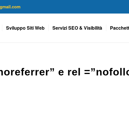
gmail.com
Sviluppo Siti Web
Servizi SEO & Visibilità
Pacchett
”noreferrer” e rel =”nofol