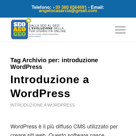
Telefono:
+39 380 6564691
- Email:
angelocasarcia@gmail.com
Tag Archivio per:
introduzione
WordPress
Introduzione a
WordPress
INTRODUZIONE A WORDPRESS
WordPress è il più diffuso CMS utilizzato per
creare siti web. Questo software nasce