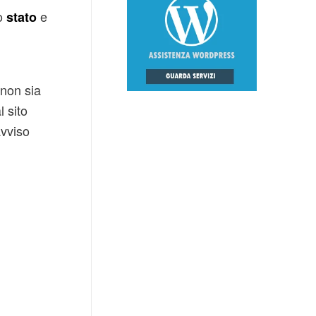
lo
e
stato
 non sia
l sito
avviso