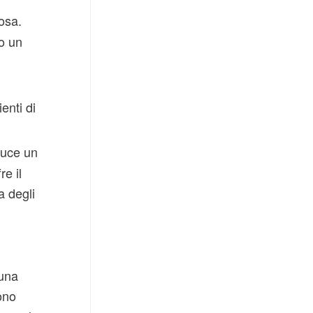
osa.
no un
enti di
duce un
re il
a degli
 una
ono