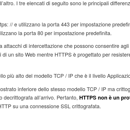
’altro. I tre elencati di seguito sono le principali differen
ps: // e utilizzano la porta 443 per impostazione predefin
ilizzano la porta 80 per impostazione predefinita.
 attacchi di intercettazione che possono consentire agli
li di un sito Web mentre HTTPS è progettato per resister
llo più alto del modello TCP / IP che è il livello Applicazi
ostrato inferiore dello stesso modello TCP / IP ma critto
decrittografa all’arrivo. Pertanto,
HTTPS non è un pro
e HTTP su una connessione SSL crittografata.