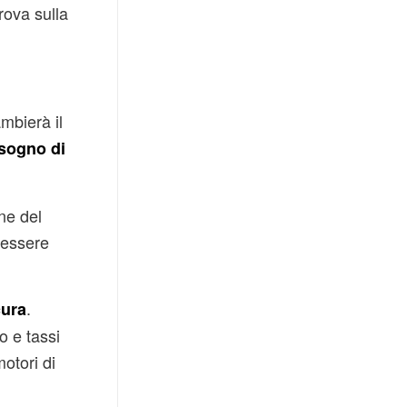
rova sulla
mbierà il
isogno di
one del
 essere
.
cura
o e tassi
otori di