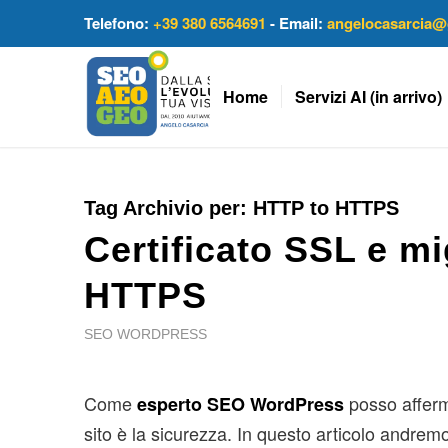
Telefono:
+39 380 6564691
- Email:
angelocasarcia@
Home
Servizi AI (in arrivo)
Tag Archivio per:
HTTP to HTTPS
Certificato SSL e m
HTTPS
SEO WORDPRESS
Come
posso afferma
esperto SEO WordPress
sito è la sicurezza. In questo articolo andremo