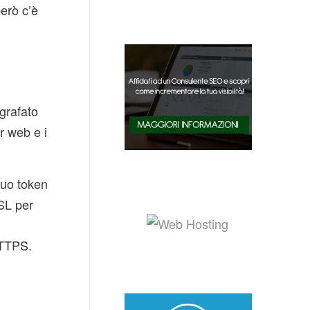
però c’è
ografato
er web e i
suo token
SL per
HTTPS.