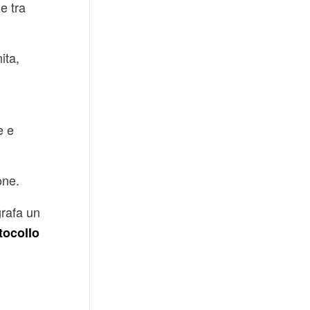
ze tra
ita,
e e
one.
grafa un
tocollo