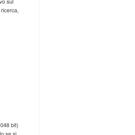
vo sul
ricerca,
.048 bit)
o se si