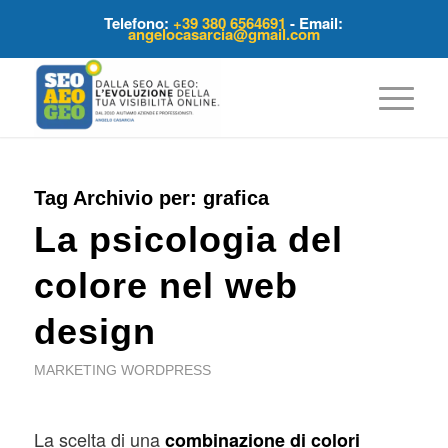
Telefono:
+39 380 6564691
- Email:
angelocasarcia@gmail.com
Tag Archivio per:
grafica
La psicologia del
colore nel web
design
MARKETING WORDPRESS
La scelta di una
combinazione di colori