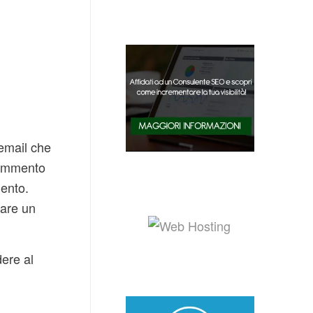
email che
 commento
mento.
tare un
ere al