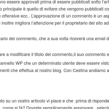
o essere approvati prima di essere pubblicati sotto l’art
o principale è quello di evitare che vengono pubblicati 
e offensive ecc.. L’approvazione di un commento è un as
 inoltre migliora l’attenzione per il proprietario del sito a
ario del commento, che a sua volta riceverà una email di
e a modificare il titolo del commento,il suo commento e
pannello WP che un determinato utente deve essere vis
menti che effettua al nostro blog. Con Cestina andiamo 
o su un vostro articolo vi piace e che prima di risponder
olo, come si fà? Dovrete semplicemente approvare , selezi