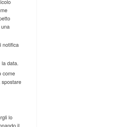
icolo
come
petto
d una
 notifica
 la data.
to come
a spostare
gli lo
onando il