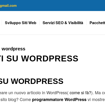
gmail.com
Sviluppo Siti Web
Servizi SEO & Visibilità
Pacchett
u wordpress
I SU WORDPRESS
 SU WORDPRESS
reare un nuovo articolo in WordPress(
come si fà?
).
Ma c
sito blog?
Come
vi mostr
programmatore WordPress