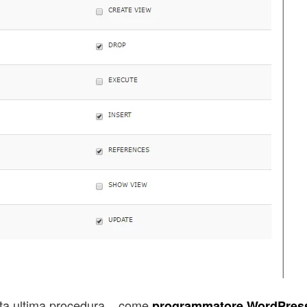
sta ultima procedura , come
programmatore WordPre