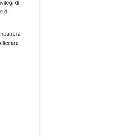
vilegi di
e di
mostrerà
cliccare