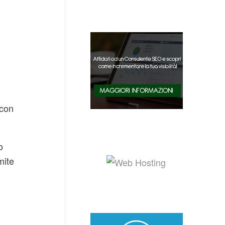
 con
o
mite