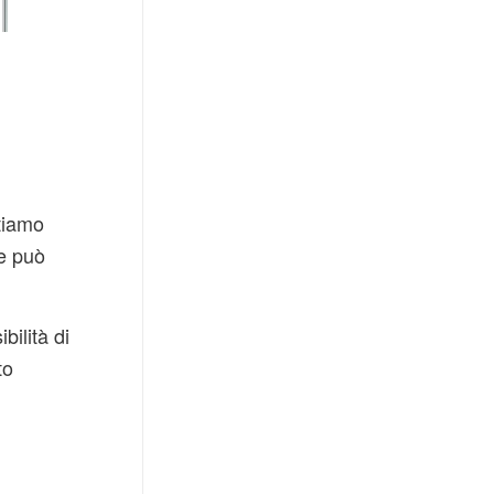
tiamo
e può
ilità di
to