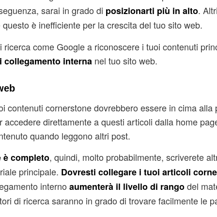
onseguenza, sarai in grado di
. Alt
posizionarti più in alto
 questo è inefficiente per la crescita del tuo sito web.
i ricerca come Google a riconoscere i tuoi contenuti princ
nel tuo sito web.
i collegamento interna
 web
tuoi contenuti cornerstone dovrebbero essere in cima alla 
ter accedere direttamente a questi articoli dalla home page
ntenuto quando leggono altri post.
, quindi, molto probabilmente, scriverete alt
e è completo
riale principale.
Dovresti collegare i tuoi articoli corn
legamento interno
del mate
aumenterà il livello di rango
ri di ricerca saranno in grado di trovare facilmente le p