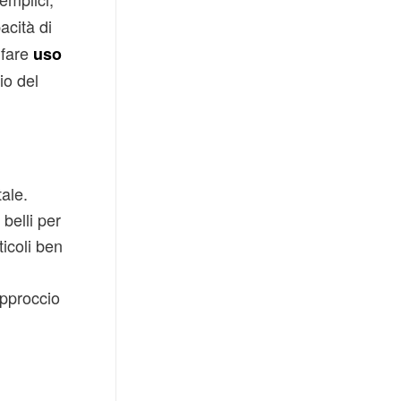
acità di
i fare
uso
io del
ale.
belli per
icoli ben
approccio