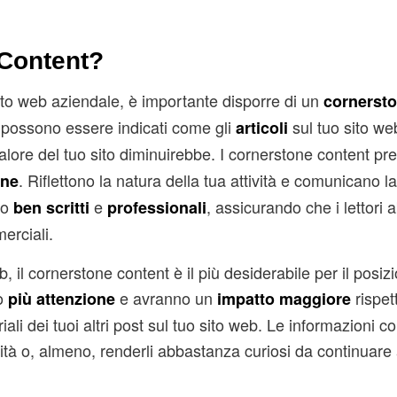
 Content?
sito web aziendale, è importante disporre di un
cornerst
i possono essere indicati come gli
sul tuo sito we
articoli
 valore del tuo sito diminuirebbe. I cornerstone content p
. Riflettono la natura della tua attività e comunicano la
ine
ono
e
, assicurando che i lettori 
ben scritti
professionali
erciali.
 il cornerstone content è il più desiderabile per il posi
no
e avranno un
rispet
più attenzione
impatto maggiore
ali dei tuoi altri post sul tuo sito web. Le informazioni 
tività o, almeno, renderli abbastanza curiosi da continuare