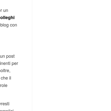
er un
olleghi
 blog con
 un post
inenti per
noltre,
che il
arole
resti
emplici,