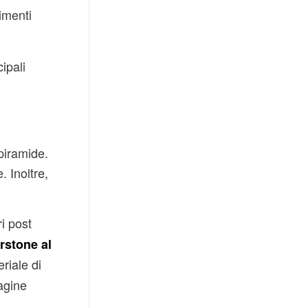
rimenti
ipali
piramide.
. Inoltre,
ri post
erstone al
riale di
agine