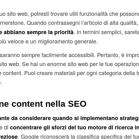
o sito web, potresti trovare utili funzionalità che possono
rnerstone. Quando contrassegni l’articolo di alta qualità
. In termini semplici, saret
e abbiano sempre la priorità
g più veloce e un miglioramento generale.
i, saranno sempre facilmente accessibili. Pertanto, è impr
 sito web. Se hai un enorme sito web per le tue operazioni
content. Puoi creare materiali per ogni categoria della tu
.
ne content nella SEO
ante da considerare quando si implementano strate
te di
concentrare gli sforzi del
tuo motore di ricerca i
. Google riconoscerà la classifica specifica dei tuo
reziose