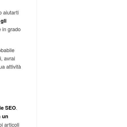
 aiutarti
,
gli
e in grado
obabile
, avrai
a attività
.
gie SEO
n un
i articoli