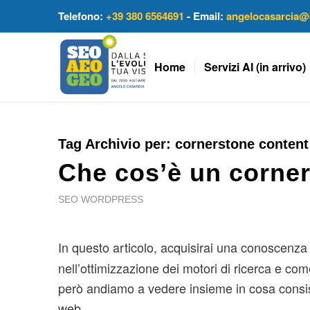
Telefono:
+39 380 6564691
- Email:
angelocasarcia@
Home
Servizi AI (in arrivo)
Tag Archivio per:
cornerstone content
Che cos’è un corne
SEO WORDPRESS
In questo articolo, acquisirai una conoscenz
nell’ottimizzazione dei motori di ricerca e com
però andiamo a vedere insieme in cosa consist
web.