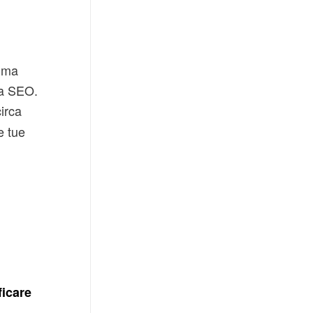
rima
ia SEO.
irca
e tue
ficare