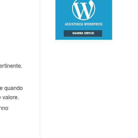
rtinente.
che quando
e valore.
anno