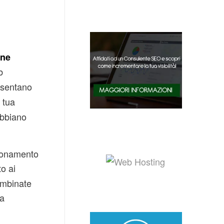
one
b
resentano
 tua
abbiano
zionamento
to ai
combinate
 a