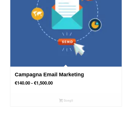
Campagna Email Marketing
Fascia
€
140.00
-
€
1,500.00
di
prezzo:
Scegli
da
€140.00
a
€1,500.00