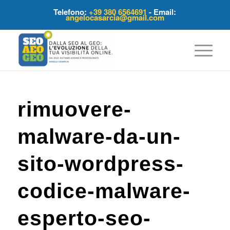
Telefono:
+39 380 6564691
- Email:
angelocasarcia@gmail.com
rimuovere-
malware-da-un-
sito-wordpress-
codice-malware-
esperto-seo-