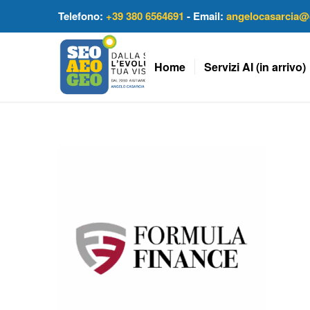
Telefono:
+39 380 6564691
- Email:
angelocasarcia@
Home
Servizi AI (in arrivo)