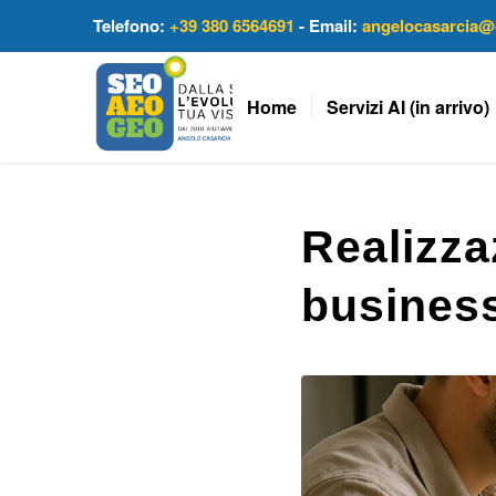
Telefono:
+39 380 6564691
- Email:
angelocasarcia@
Home
Servizi AI (in arrivo)
Realizza
business