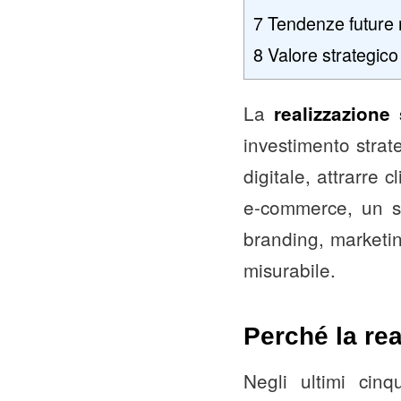
7
Tendenze future n
8
Valore strategico
La
realizzazione 
investimento strat
digitale, attrarre c
e-commerce, un si
branding, marketi
misurabile.
Perché la rea
Negli ultimi cinq