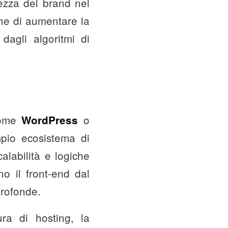
lezza del brand nel
che di aumentare la
dagli algoritmi di
 come
o
WordPress
ampio ecosistema di
alabilità e logiche
o il front-end dal
profonde.
ura di hosting, la