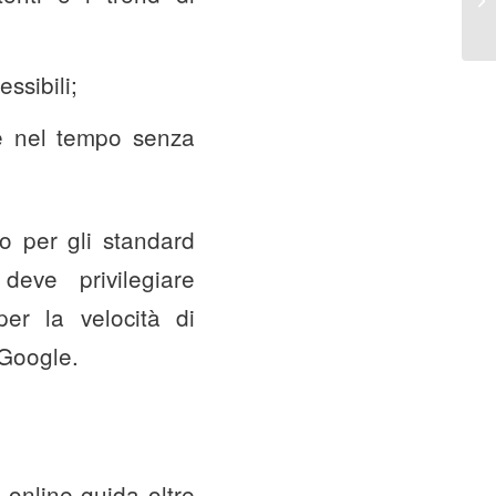
essibili;
ere nel tempo senza
to per gli standard
deve privilegiare
 per la velocità di
 Google.
 online guida oltre