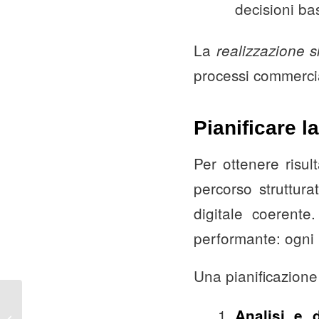
decisioni bas
La
realizzazione s
processi commercial
Pianificare l
Per ottenere risul
percorso struttura
digitale coerent
performante: ogni 
Una pianificazione 
Realizzazione siti web
Analisi e d
orientata alla strategia