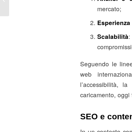
digitale
mercato;
Esperienza 
:
Scalabilità
compromissi
Seguendo le line
web internaziona
l’accessibilità, l
caricamento, oggi
SEO e contenu
In un contesto com