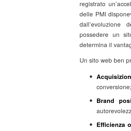
registrato un’acc
delle PMI disponev
dall’evoluzione d
possedere un sit
determina il vanta
Un sito web ben pro
Acquisizion
conversione
Brand posi
autorevolezz
Efficienza 