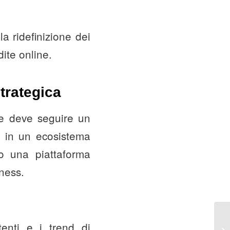
a ridefinizione dei
dite online.
strategica
ale deve seguire un
ce in un ecosistema
o una piattaforma
ness.
enti e i trend di