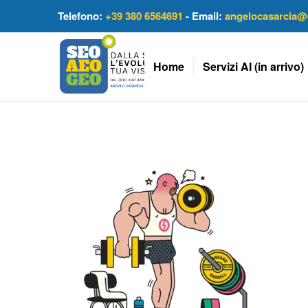
Telefono:
+39 380 6564691
- Email:
angelocasarcia@
Home
Servizi AI (in arrivo)