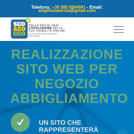
Telefono:
+39 380 6564691
- Email:
angelocasarcia@gmail.com
REALIZZAZIONE
SITO WEB PER
NEGOZIO
ABBIGLIAMENTO
UN SITO CHE
RAPPRESENTERÀ