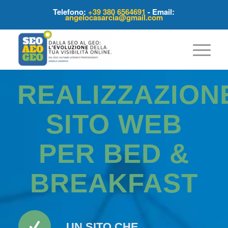
Telefono:
+39 380 6564691
- Email:
angelocasarcia@gmail.com
REALIZZAZION
SITO WEB
PER BED &
BREAKFAST
UN SITO CHE