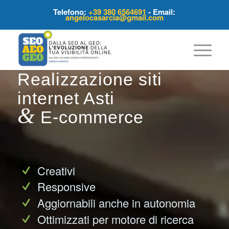
Telefono:
+39 380 6564691
- Email:
angelocasarcia@gmail.com
Realizzazione siti
internet Asti
&
E-commerce
Creativi
Responsive
Aggiornabili anche in autonomia
Ottimizzati per motore di ricerca