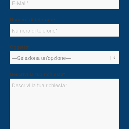
Numero di telefono
*
Oggetto
*
Descrivi la tua richiesta
*