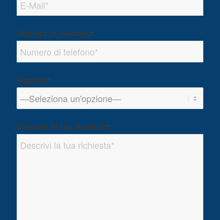
Numero di telefono
*
Oggetto
*
Descrivi la tua richiesta
*