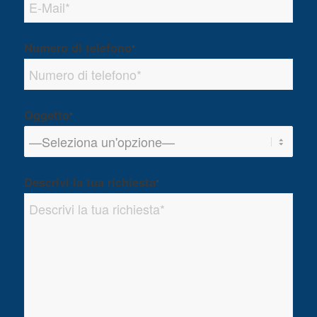
Numero di telefono
*
Oggetto
*
Descrivi la tua richiesta
*