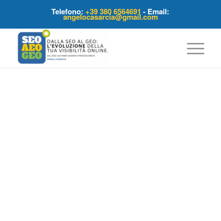
Telefono:
+39 380 6564691
- Email:
angelocasarcia@gmail.com