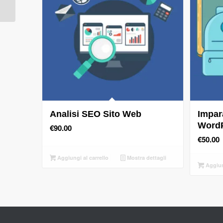
Analisi SEO Sito Web
Impara
Word
€
90.00
€
50.00
Aggiungi al carrello
Mostra dettagli
Aggiung