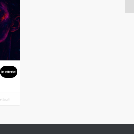
0
In offerta!
ttagli