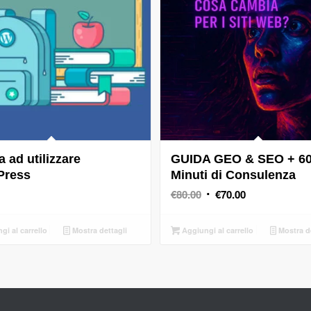
 ad utilizzare
GUIDA GEO & SEO + 6
Press
Minuti di Consulenza
Il
Il
€
80.00
€
70.00
prezzo
prezzo
originale
attuale
i al carrello
Mostra dettagli
Aggiungi al carrello
Mostra de
era:
è:
€80.00.
€70.00.