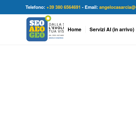
Telefono:
+39 380 6564691
- Email:
angelocasarcia@
Home
Servizi AI (in arrivo)