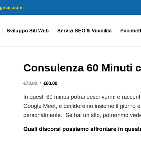
gmail.com
Sviluppo Siti Web
Servizi SEO & Visibilità
Pacchett
Consulenza 60 Minuti 
Il
Il
€
70.00
€
60.00
prezzo
prezzo
In questi 60 minuti potrai descrivermi e raccontar
originale
attuale
era:
è:
Google Meet, e decideremo insieme il giorno e l
€70.00.
€60.00.
personalmente. Se hai un sito, potremmo vedere
Quali discorsi possiamo affrontare in ques