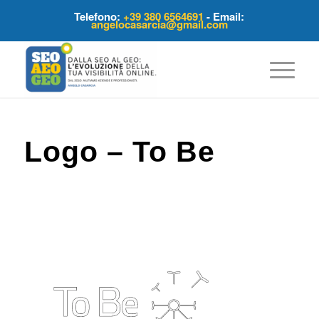
Telefono:
+39 380 6564691
- Email:
angelocasarcia@gmail.com
Logo – To Be