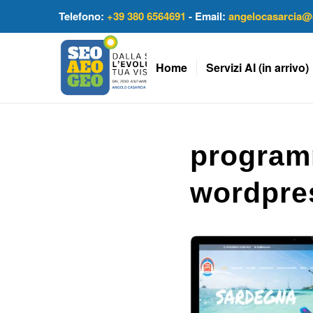
Telefono:
+39 380 6564691
- Email:
angelocasarcia@
Home
Servizi AI (in arrivo)
program
wordpres